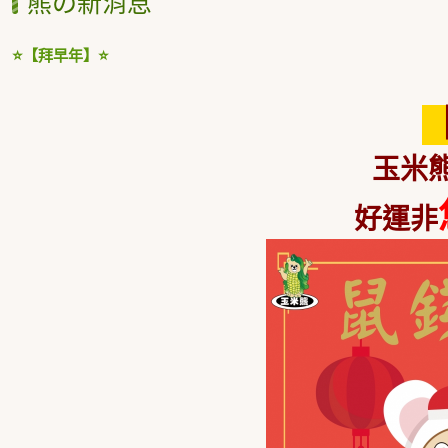
熊の新消息
⭐【拜早年】⭐
玉米
好運非