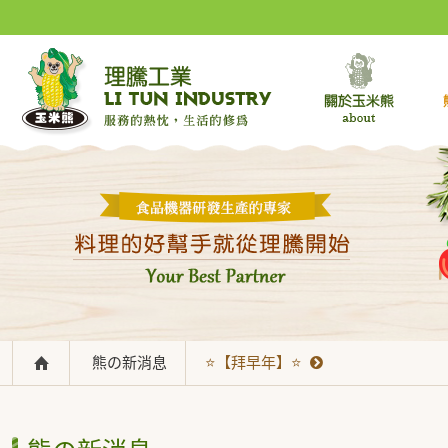
熊の新消息
⭐【拜早年】⭐