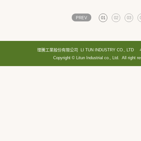
PREV
01
02
03
理騰工業股份有限公司 LI TUN INDUSTRY CO., LTD
Copyright © Litun Industrial co., Ltd. All right r