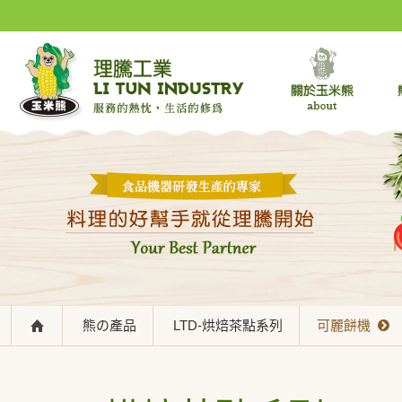
熊の產品
LTD-烘焙茶點系列
可麗餅機