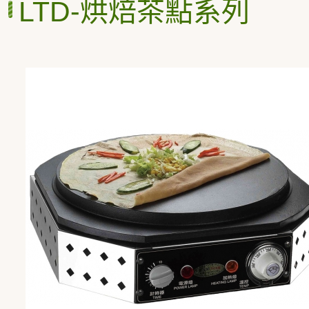
LTD-烘焙茶點系列