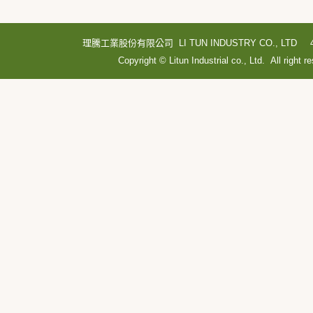
理騰工業股份有限公司 LI TUN INDUSTRY CO., LTD
Copyright © Litun Industrial co., Ltd. All right r