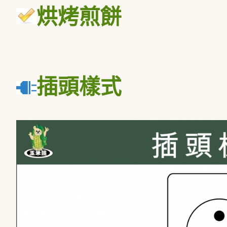
烘烤煎餅
插頭樣式