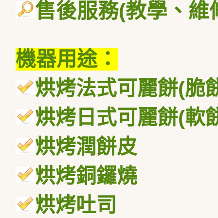
售後服務
(
教學、維
機器用途：
烘烤法式可麗餅
(
脆
烘烤日式可麗餅
(
軟
烘烤潤餅皮
烘烤銅鑼燒
烘烤吐司