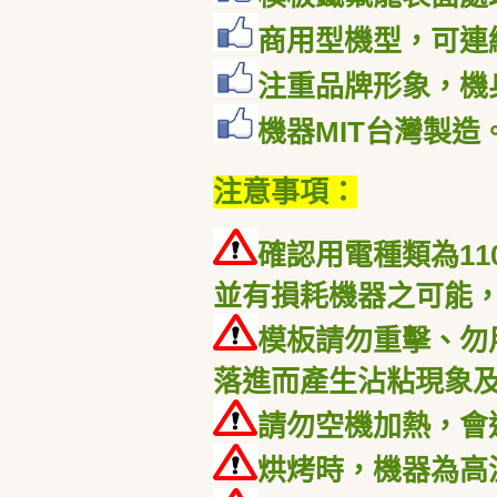
商用型機型，可連
注重品牌形象，機
機器
MIT
台灣製造
注意事項：
確認用電種類為
11
並有損耗機器之可能，
模板請勿重擊、勿
落進而產生沾粘現象
請勿空機加熱，會
烘烤時，機器為高