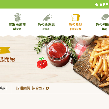
點系列
甜甜圈機(綜合型)