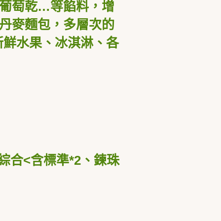
葡萄乾…等餡料，增
丹麥麵包，多層次的
新鮮水果、冰淇淋、各
綜合
<
含標準
*2
、鍊珠