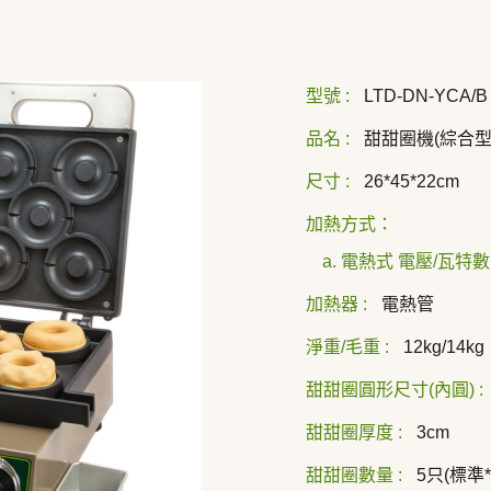
型號 :
LTD-DN-YCA/B
品名 :
甜甜圈機(綜合型
尺寸 :
26*45*22cm
加熱方式：
a. 電熱式 電壓/瓦特數 
加熱器 :
電熱管
淨重/毛重 :
12kg/14kg
甜甜圈圓形尺寸(內圓) :
甜甜圈厚度 :
3cm
甜甜圈數量 :
5只(標準*