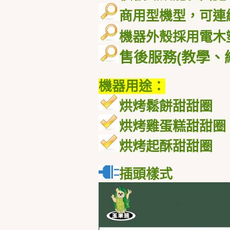
商用型機型，可連
機器外殼採用電木
售後服務
(
教學、
機器用途：
烘烤
鬆餅甜甜圈
烘烤
雞蛋糕甜甜圈
烘烤起酥甜甜圈
插頭樣式