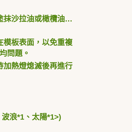
塗抹沙拉油或橄欖油…
在模板表面，以免重複
均問題。
待加熱燈熄滅後再進行
、波浪
*1
、太陽
*1>)