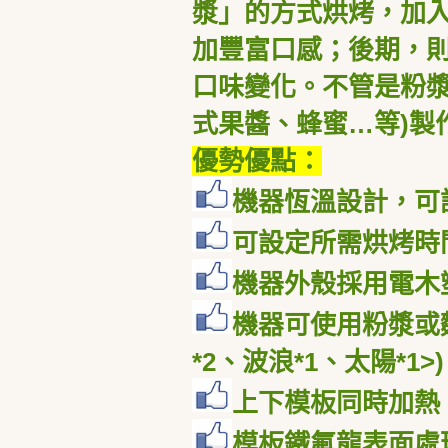
漿」的方式烘烤，加
加豐富口感；後期，
口味變化。不管是粉
式果醬、蜂蜜…等
)
製
優勢優點：
機器恆溫設計，可
可設定所需烘烤時
機器外殼採用電木
機器可使用粉漿或
*2
、波浪
*1
、太陽
*1>)
上下模板同時加熱
模板鐵氟龍表面處