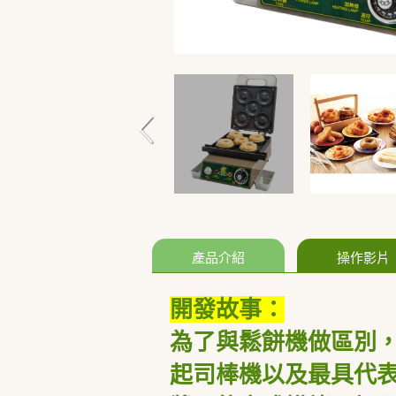
產品介紹
操作影片
開發故事：
為了與鬆餅機做區別
起司棒機以及最具代