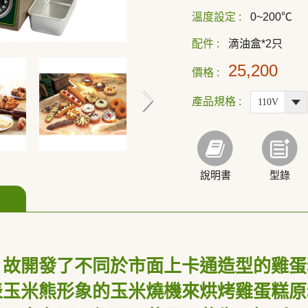
溫度設定 :
0~200℃
配件 :
滴油盒*2只
25,200
價格 :
產品規格 :
說明書
型錄
，故開發了不同於市面上卡通造型的雞蛋
表玉米熊形象的玉米燒機來烘烤雞蛋糕原