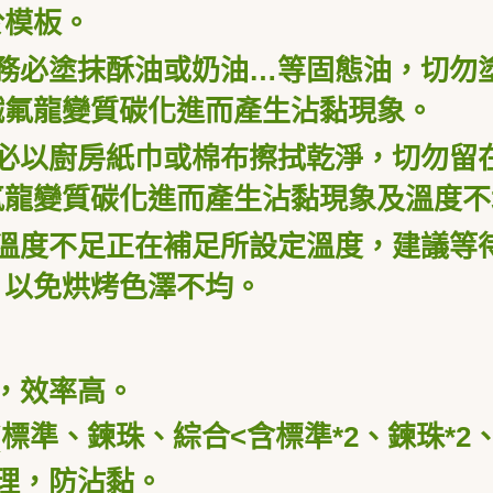
於模板。
務必塗抹酥油或奶油…等固態油，切勿
鐵氟龍變質碳化進而產生沾黏現象。
必以廚房紙巾或棉布擦拭乾淨，切勿留
氟龍變質碳化進而產生沾黏現象及溫度不
溫度不足正在補足所設定溫度，建議等
，以免烘烤色澤不均。
，效率高。
(
標準、鍊珠、綜合
<
含標準
*2
、鍊珠
*2
理，防沾黏。