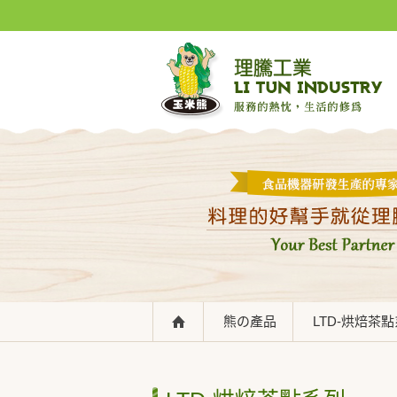
熊の產品
LTD-烘焙茶