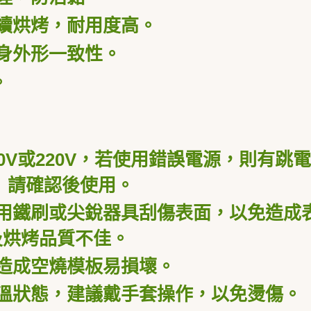
續烘烤，耐用度高。
身外形一致性。
。
0V
或
220V
，
若使用錯誤電源，則有跳電
 請確認後使用。
用鐵刷或尖銳器具刮傷表面，以免造成
及烘烤品質不佳。
造成空燒模板易損壞。
溫狀態，建議戴手套操作，以免燙傷。