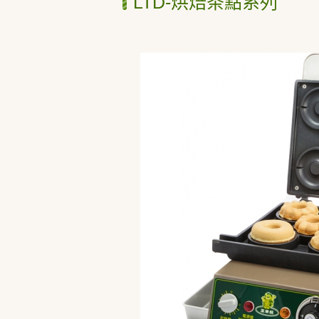
LTD-烘焙茶點系列