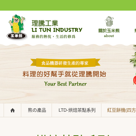
熊の產品
LTD-烘焙茶點系列
紅豆餅機(四