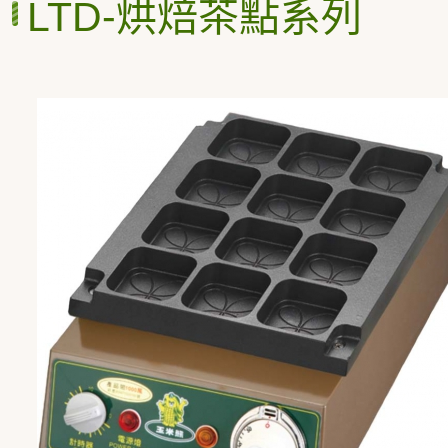
LTD-烘焙茶點系列