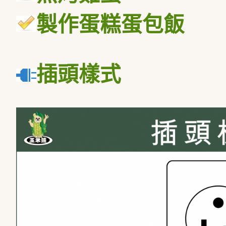
製作蛋糕蛋包飯
插頭樣式