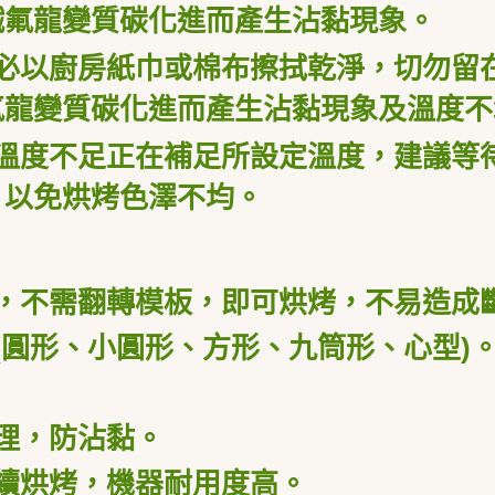
鐵氟龍變質碳化進而產生沾黏現象。
必以廚房紙巾或棉布擦拭乾淨，切勿留
氟龍變質碳化進而產生沾黏現象及溫度不
溫度不足正在補足所設定溫度，建議等
，以免烘烤色澤不均。
，不需翻轉模板，即可烘烤，不易造成
(
圓形、小圓形、方形、九筒形、心型
)
。
理，防沾黏。
續烘烤，機器耐用度高。