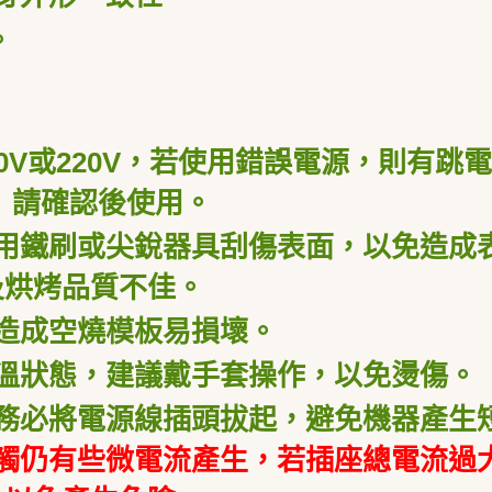
。
0V
或
220V
，
若使用錯誤電源，則有跳電
 請確認後使用。
用鐵刷或尖銳器具刮傷表面，以免造成
及烘烤品質不佳。
造成空燒模板易損壞。
溫狀態，建議戴手套操作，以免燙傷。
務必將電源線插頭拔起，避免機器產生
觸仍有些微電流產生，若插座總電流過