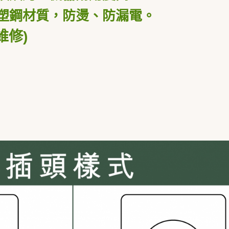
塑鋼材質，防燙、防漏電。
維修)