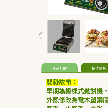
產品介紹
操作影片
開發故事：
早期為橋樑式鬆餅機
外殼修改為電木塑鋼