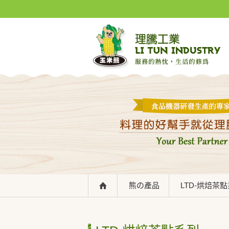
熊の產品
LTD-烘焙茶