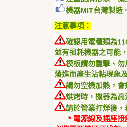
機器
MIT
台灣製造
注意事項：
確認用電種類為
11
並有損耗機器之可能，
模板請勿重擊、勿
落進而產生沾粘現象
請勿空機加熱，會
烘烤時，機器為高
請於營業打烊後，
* 電源線及插座接