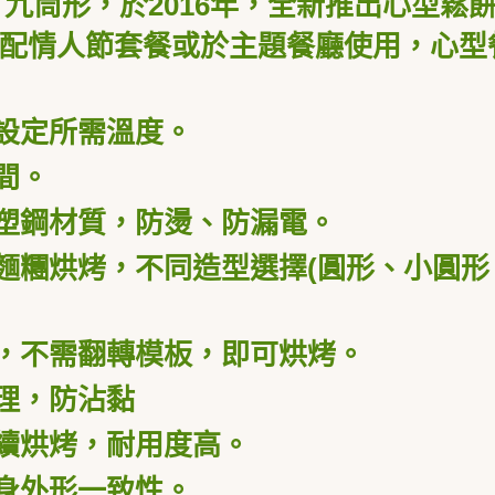
九筒形，於2016
年，全新推出心型鬆
搭配情人節套餐或於主題餐廳使用，心型
設定所需溫度。
間。
塑鋼材質，防燙、防漏電。
麵糰烘烤，不同造型選擇
(
圓形、小圓形
，不需翻轉模板，即可烘烤。
理，防沾黏
續烘烤，耐用度高。
身外形一致性。