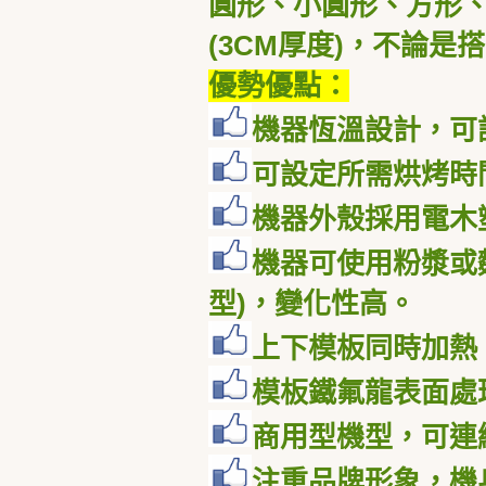
圓形、小圓形、方形、
(3CM
厚度
)，不論是
優勢優點：
機器恆溫設計，可
可設定所需烘烤時
機器外殼採用電木
機器可使用粉漿或
型
)
，變化性高。
上下模板同時加熱
模板鐵氟龍表面處
商用型機型，可連
注重品牌形象，機