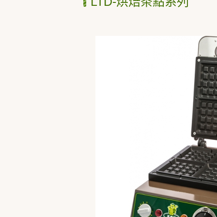
LTD-烘焙茶點系列