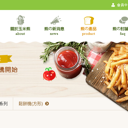
點系列
鬆餅機(方形)