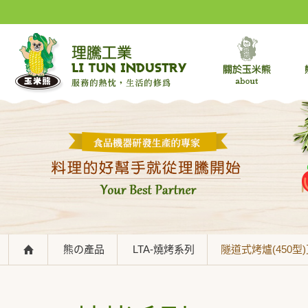
熊の產品
LTA-燒烤系列
隧道式烤爐(450型