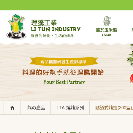
熊の產品
LTA-燒烤系列
隧道式烤爐(300型