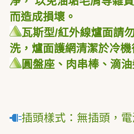
淨， 以免油垢毛屑等雜
而造成損壞。
瓦斯型/紅外線爐面請
洗，爐面護網清潔於冷機
圓盤座、肉串棒、滴油
插頭樣式：無插頭，電