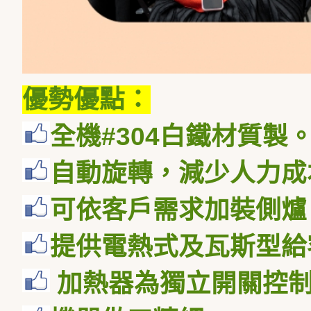
優勢優點：
全機#304白鐵材質製
自動旋轉，減少人力成
可依客戶需求加裝側爐
提供電熱式及瓦斯型給
加熱器為獨立開關控