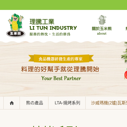
熊の產品
LTA-燒烤系列
沙威瑪機(2爐)瓦