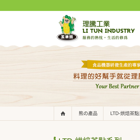
熊の產品
LTD-烘焙茶