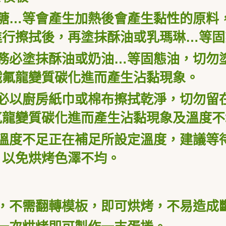
糖…等會產生加熱後會產生黏性的原料
進行擦拭後，再塗抹酥油或乳瑪琳…等固
務必塗抹酥油或奶油…等固態油，切勿
鐵氟龍變質碳化進而產生沾黏現象。
必以廚房紙巾或棉布擦拭乾淨，切勿留
氟龍變質碳化進而產生沾黏現象及溫度不
溫度不足正在補足所設定溫度，建議等
，以免烘烤色澤不均。
，不需翻轉模板，即可烘烤，不易造成