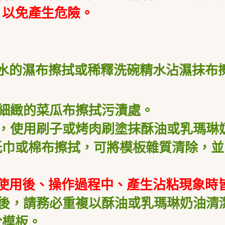
，以免產生危險。
水的濕布擦拭或稀釋洗碗精水沾濕抹布
細緻的菜瓜布擦拭污漬處。
使用刷子或烤肉刷塗抹酥油或乳瑪琳奶
紙巾或棉布擦拭，可將模板雜質清除，並
、使用後、操作過程中、產生沾粘現象時
後，請務必重複以酥油或乳瑪琳奶油清
於模板。