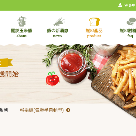
點系列
蛋捲機(氣壓半自動型)