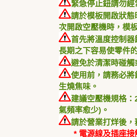
緊急停止鈕請勿經
請於模板開啟狀態
次開啟空壓機時，模
首先將溫度控制器
長期之下容易使零件
避免於清潔時碰觸
使用前，請務必將
生燒焦味。
建議空壓機規格：2
氣頻率愈少)。
請於營業打烊後，
* 電源線及插座接