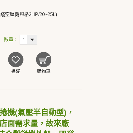
空壓機規格2HP/20~25L)
數量 :
追蹤
購物車
捲機
(
氣壓半自動型
)
，
店面需求量，故來廠