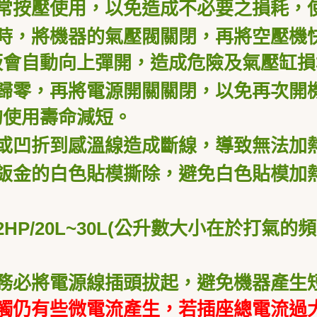
常按壓使用，以免造成不必要之損耗，
時，將機器的氣壓閥關閉，再將空壓機
板會自動向上彈開，造成危險及氣壓缸損
歸零，再將電源開關關閉，以免再次開
的使用壽命減短。
或凹折到感溫線造成斷線，導致無法加
鈑金的白色貼模撕除，避免白色貼模加
HP/20L~30L(公升數大小在於打氣
務必將電源線插頭拔起，避免機器產生
觸仍有些微電流產生，若插座總電流過