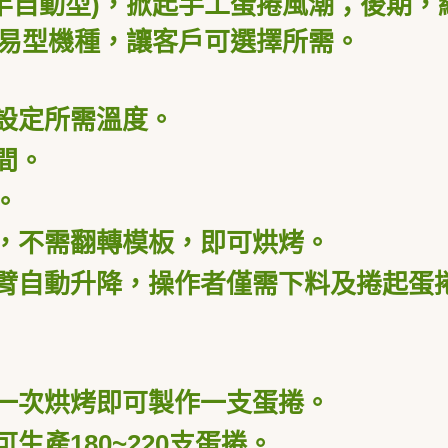
半自動型
)
，掀起手工蛋捲風潮；後期，
易型機種，讓客戶可選擇所需。
設定所需溫度。
間。
。
，不需翻轉模板，即可烘烤。
臂自動升降，操作者僅需下料及捲起蛋
一次烘烤即可製作一支蛋捲。
可生產
180~220
支蛋捲。