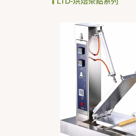
LTD-烘焙茶點系列