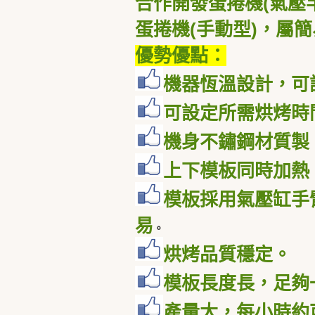
合作開發蛋捲機
(
氣壓
蛋捲機
(
手動型
)
，屬簡
優勢優點：
機器恆溫設計，可
可設定所需烘烤時
機身不鏽鋼材質製
上下模板同時加熱
模板採用氣壓缸手
易
。
烘烤品質穩定。
模板長度長，足夠
產量大，每小時約