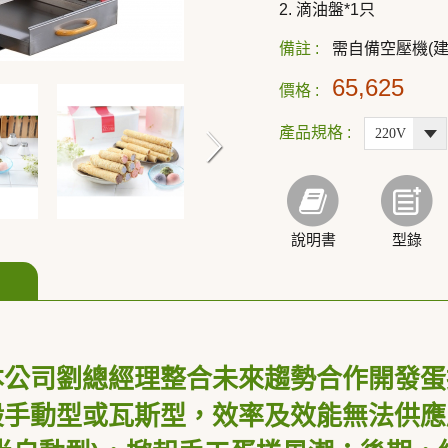
2. 滴油盤*1只
備註 :
需自備空壓機(建議
65,625
價格 :
產品規格 :
說明書
型錄
本公司劉總經理整合未來趨勢合作開發蛋
般手動型或瓦斯型，效率及效能無法供應