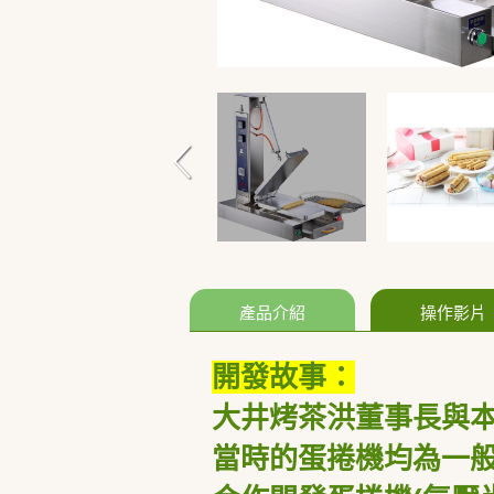
產品介紹
操作影片
開發故事：
大井烤茶洪董事長
與
當時的蛋捲機均為一