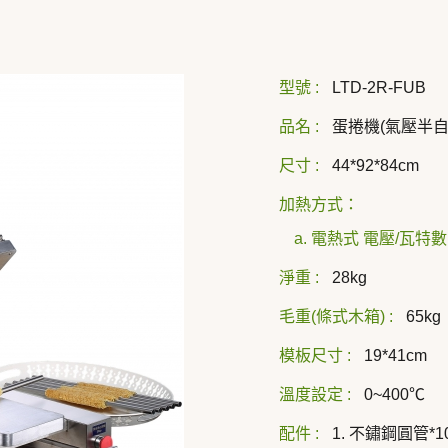
型號 :
LTD-2R-FUB
品名 :
蛋捲機(氣壓半自
尺寸 :
44*92*84cm
加熱方式：
a. 電熱式 電壓/瓦特數 
淨重 :
28kg
毛重(條式木箱) :
65kg
模板尺寸 :
19*41cm
溫度設定 :
0~400℃
配件 :
1. 不鏽鋼圓管*1