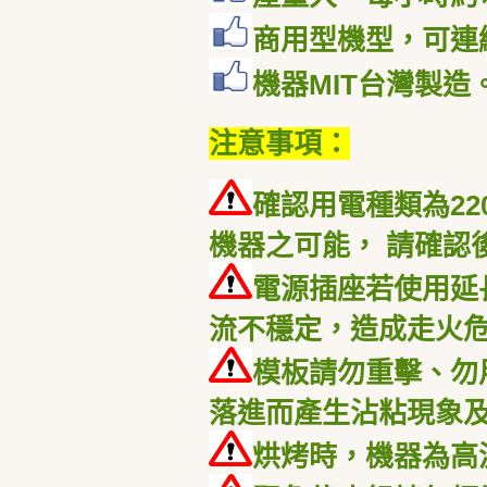
商用型機型，可連
機器
MIT
台灣製造
注意事項：
確認用電種類為
22
機器之可能， 請確認
電源插座若使用延
流不穩定，造成走火
模板請勿重擊、勿
落進而產生沾粘現象
烘烤時，機器為高