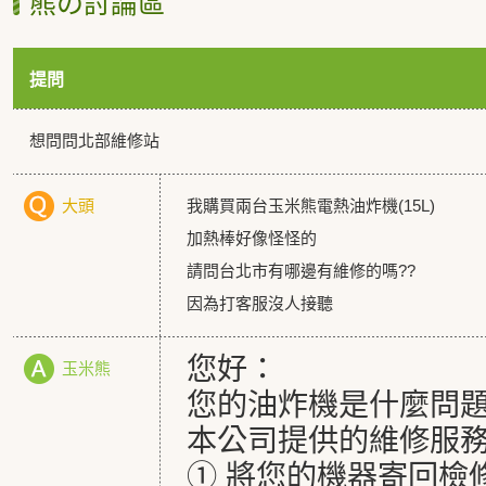
熊の討論區
提問
想問問北部維修站
大頭
我購買兩台玉米熊電熱油炸機(15L)
加熱棒好像怪怪的
請問台北市有哪邊有維修的嗎??
因為打客服沒人接聽
您好：
玉米熊
您的油炸機是什麼問
本公司提供的維修服務
① 將您的機器寄回檢